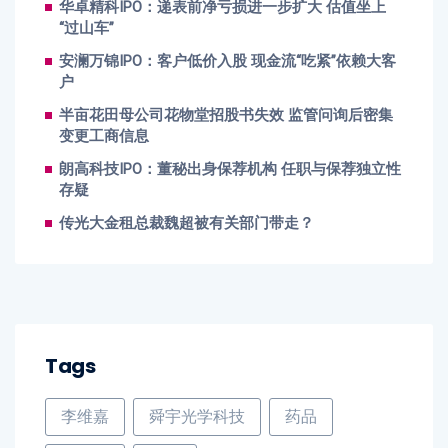
华卓精科IPO：递表前净亏损进一步扩大 估值坐上
“过山车”
安澜万锦IPO：客户低价入股 现金流“吃紧”依赖大客
户
半亩花田母公司花物堂招股书失效 监管问询后密集
变更工商信息
朗高科技IPO：董秘出身保荐机构 任职与保荐独立性
存疑
传光大金租总裁魏超被有关部门带走？
Tags
李维嘉
舜宇光学科技
药品