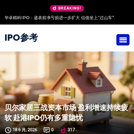
BREAKING!
华卓精科IPO：递表前净亏损进一步扩大 估值坐上“过山车”
IPO参考
贝尔家居三战资本市场 盈利增速持续疲
软 赴港IPO仍有多重隐忧
18 6 月, 2026
0
317