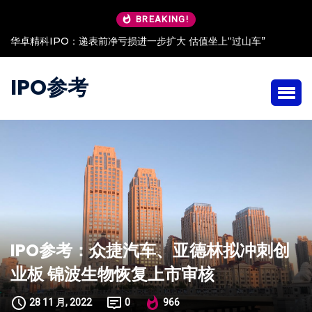
BREAKING!
华卓精科IPO：递表前净亏损进一步扩大 估值坐上“过山车”
IPO参考
IPO参考：
众捷汽车
、亚德林
拟冲刺创
业板
锦波生物恢复上市审核
28 11 月, 2022
0
966