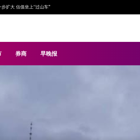
步扩大 估值坐上“过山车”
市
券商
早晚报