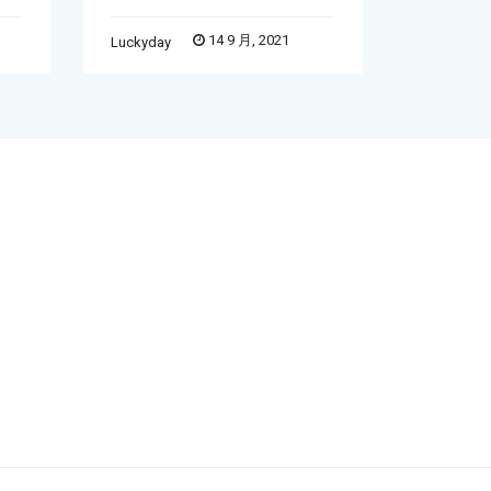
14 9 月, 2021
Luckyday
Word