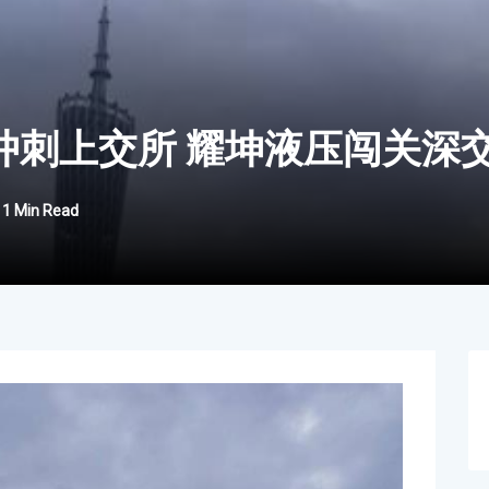
冲刺上交所 耀坤液压闯关深
1 Min Read