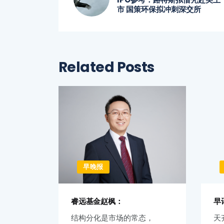
市 国策环保拟冲刺深交所
Related Posts
早晚报
睿远基金赵枫：
早
不准
结构分化是市场的常态，
天