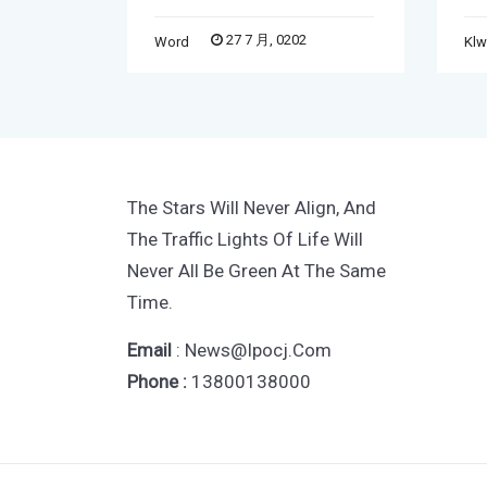
27 7 月, 0202
Word
Kl
The Stars Will Never Align, And
The Traffic Lights Of Life Will
Never All Be Green At The Same
Time.
Email
: News@ipocj.com
Phone :
13800138000