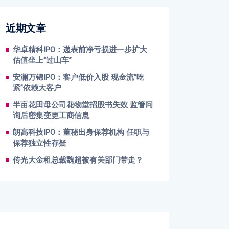
近期文章
华卓精科IPO：递表前净亏损进一步扩大
估值坐上“过山车”
安澜万锦IPO：客户低价入股 现金流“吃
紧”依赖大客户
半亩花田母公司花物堂招股书失效 监管问
询后密集变更工商信息
朗高科技IPO：董秘出身保荐机构 任职与
保荐独立性存疑
传光大金租总裁魏超被有关部门带走？