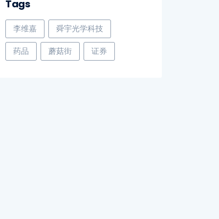
Tags
李维嘉
舜宇光学科技
药品
蘑菇街
证券