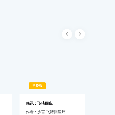
早晚报
早晚
晚讯：飞猪回应
早讯：iP
作者：少言 飞猪回应环
天音控股