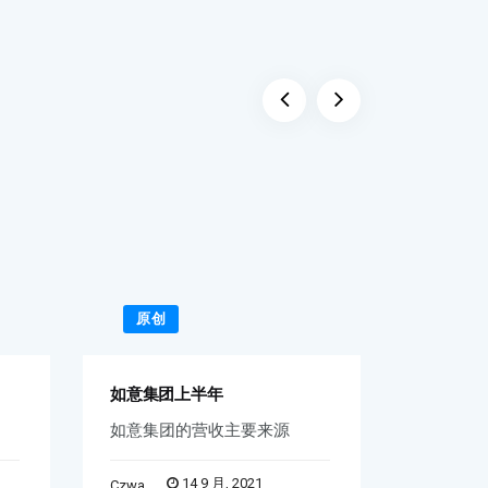
原创
原创
如意集团上半年
李维嘉曾
如意集团的营收主要来源
李维嘉代
14 9 月, 2021
Czwa
Word