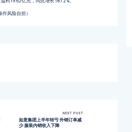
利19.62亿元，同比增长187.2%。
操作风险自担）
NEXT POST
售
如意集团上半年转亏 外销订单减
少 服装内销收入下降