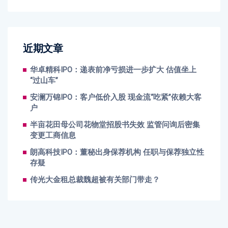
近期文章
华卓精科IPO：递表前净亏损进一步扩大 估值坐上
“过山车”
安澜万锦IPO：客户低价入股 现金流“吃紧”依赖大客
户
半亩花田母公司花物堂招股书失效 监管问询后密集
变更工商信息
朗高科技IPO：董秘出身保荐机构 任职与保荐独立性
存疑
传光大金租总裁魏超被有关部门带走？