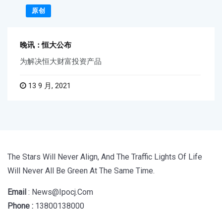
原创
晚讯：恒大公布
为解决恒大财富投资产品
13 9 月, 2021
The Stars Will Never Align, And The Traffic Lights Of Life
Will Never All Be Green At The Same Time.
Email
: News@ipocj.com
Phone :
13800138000