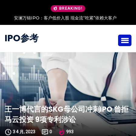
BREAKING!
安澜万锦IPO：客户低价入股 现金流“吃紧”依赖大客户
IPO参考
王一博代言的SKG母公司冲刺IPO 曾拒
马云投资 9项专利涉讼
3 4 月, 2023
0
993