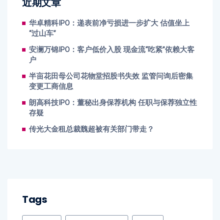
近期文章
华卓精科IPO：递表前净亏损进一步扩大 估值坐上
“过山车”
安澜万锦IPO：客户低价入股 现金流“吃紧”依赖大客
户
半亩花田母公司花物堂招股书失效 监管问询后密集
变更工商信息
朗高科技IPO：董秘出身保荐机构 任职与保荐独立性
存疑
传光大金租总裁魏超被有关部门带走？
Tags