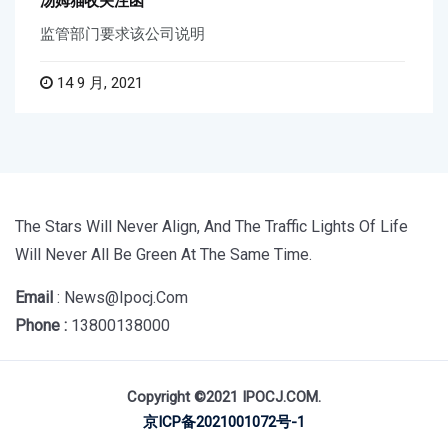
汤姆猫收关注函
监管部门要求该公司说明
14 9 月, 2021
The Stars Will Never Align, And The Traffic Lights Of Life
Will Never All Be Green At The Same Time.
Email
: News@ipocj.com
Phone :
13800138000
Copyright ©2021 IPOCJ.COM.
京ICP备2021001072号-1