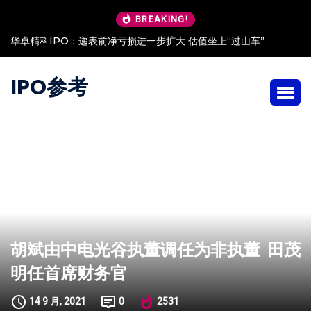
BREAKING!
华卓精科IPO：递表前净亏损进一步扩大 估值坐上“过山车”
IPO参考
胡斌由中电光谷执董调任为非执董 田茂
明任首席财务官
14 9 月, 2021
0
2531