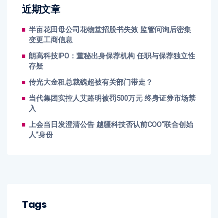
近期文章
半亩花田母公司花物堂招股书失效 监管问询后密集
变更工商信息
朗高科技IPO：董秘出身保荐机构 任职与保荐独立性
存疑
传光大金租总裁魏超被有关部门带走？
当代集团实控人艾路明被罚500万元 终身证券市场禁
入
上会当日发澄清公告 越疆科技否认前COO“联合创始
人”身份
Tags