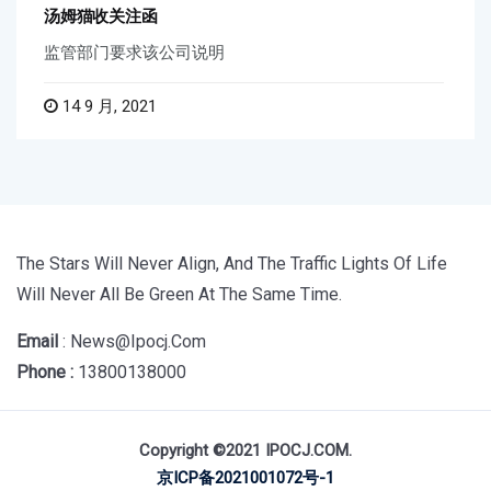
汤姆猫收关注函
监管部门要求该公司说明
14 9 月, 2021
The Stars Will Never Align, And The Traffic Lights Of Life
Will Never All Be Green At The Same Time.
Email
: News@ipocj.com
Phone :
13800138000
Copyright ©2021 IPOCJ.COM.
京ICP备2021001072号-1