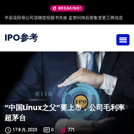
BREAKING!
商信息
朗高科技IPO：董秘出身保荐机构 任职与保荐独立性存疑
IPO参考
“中国Linux之父”要上市，公司毛利率
超茅台
17 8 月, 2023
0
771