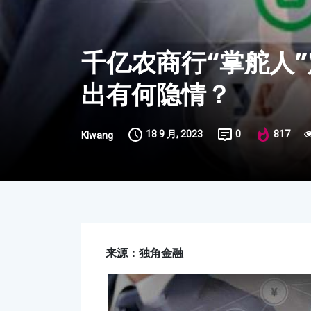
千亿农商行“掌舵人
出有何隐情？
18 9 月, 2023
0
817
Klwang
来源：独角金融