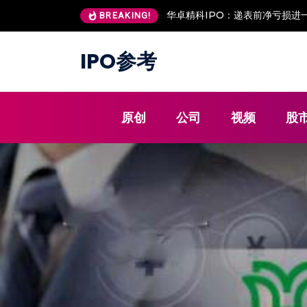
安澜万锦IPO：客户低价入股 现
BREAKING!
IPO参考
原创
公司
视频
股