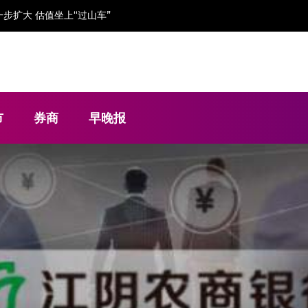
金流“吃紧”依赖大客户
市
券商
早晚报