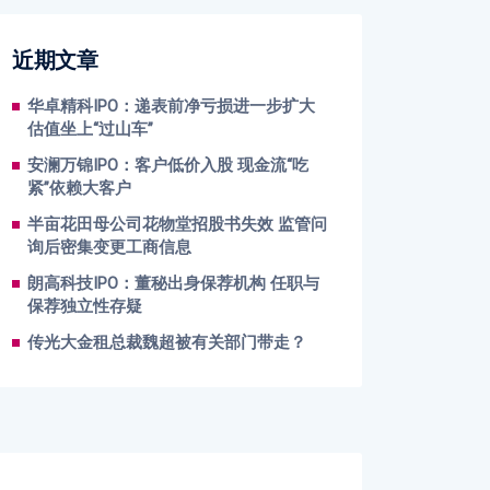
近期文章
华卓精科IPO：递表前净亏损进一步扩大
估值坐上“过山车”
安澜万锦IPO：客户低价入股 现金流“吃
紧”依赖大客户
半亩花田母公司花物堂招股书失效 监管问
询后密集变更工商信息
朗高科技IPO：董秘出身保荐机构 任职与
保荐独立性存疑
传光大金租总裁魏超被有关部门带走？