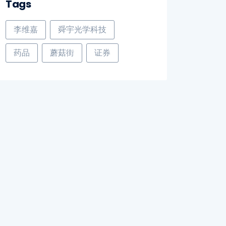
Tags
李维嘉
舜宇光学科技
药品
蘑菇街
证券