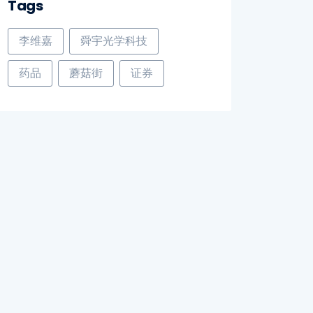
Tags
李维嘉
舜宇光学科技
药品
蘑菇街
证券