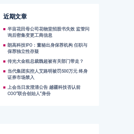
近期文章
半亩花田母公司花物堂招股书失效 监管问
询后密集变更工商信息
朗高科技IPO：董秘出身保荐机构 任职与
保荐独立性存疑
传光大金租总裁魏超被有关部门带走？
当代集团实控人艾路明被罚500万元 终身
证券市场禁入
上会当日发澄清公告 越疆科技否认前
COO“联合创始人”身份