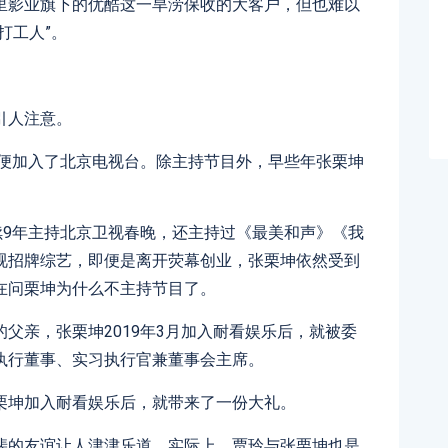
里影业旗下的优酷这一旱涝保收的大客户，但也难以
打工人”。
引人注意。
坤便加入了北京电视台。除主持节目外，早些年张栗坤
续9年主持北京卫视春晚，还主持过《最美和声》《我
视招牌综艺，即便是离开荧幕创业，张栗坤依然受到
在问栗坤为什么不主持节目了。
父亲，张栗坤2019年3月加入耐看娱乐后，就被委
执行董事、实习执行官兼董事会主席。
栗坤加入耐看娱乐后，就带来了一份大礼。
斐的友谊让人津津乐道。实际上，贾玲与张栗坤也是