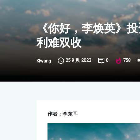
《你好，李焕英》投
利难双收
25 9 月, 2023
0
758
Klwang
作者：李东耳