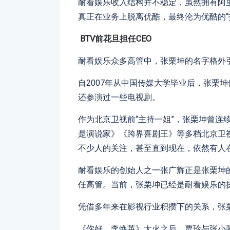
耐看娱乐收入结构并不稳定，虽然拥有阿
真正在业务上脱离优酷，最终沦为优酷的“
BTV
前
花旦担任CEO
耐看娱乐众多高管中，张栗坤的名字格外
自2007年从中国传媒大学毕业后，张栗
还参演过一些电视剧。
作为北京卫视前“主持一姐”，张栗坤曾连
是演说家》《跨界喜剧王》等多档北京卫
不少人的关注，甚至直到现在，依然有人
耐看娱乐的创始人之一张广辉正是张栗坤的
任高管。当前，张栗坤已经是耐看娱乐的
凭借多年来在影视行业积攒下的关系，张
《你好，李焕英》大火之后，贾玲与张小