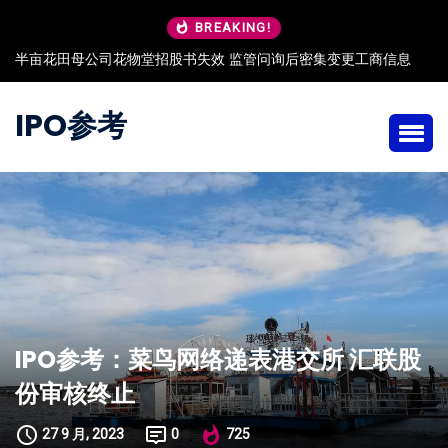
BREAKING!
半亩花田母公司花物堂招股书失效 监管问询后密集变更工商信息
IPO参考
IPO参考：菜鸟网络递表港交所 汇联股
份审核终止
27 9 月, 2023
0
725