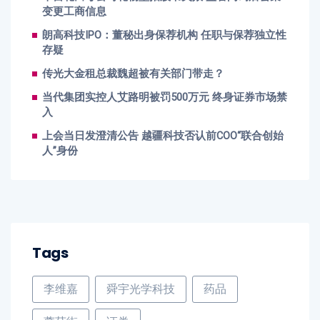
变更工商信息
朗高科技IPO：董秘出身保荐机构 任职与保荐独立性
存疑
传光大金租总裁魏超被有关部门带走？
当代集团实控人艾路明被罚500万元 终身证券市场禁
入
上会当日发澄清公告 越疆科技否认前COO“联合创始
人”身份
Tags
李维嘉
舜宇光学科技
药品