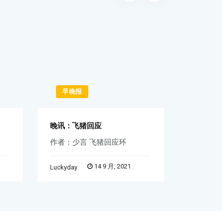
早晚报
早晚
晚讯：飞猪回应
早讯：iP
作者：少言 飞猪回应环
天音控股
14 9 月, 2021
Luckyday
Word