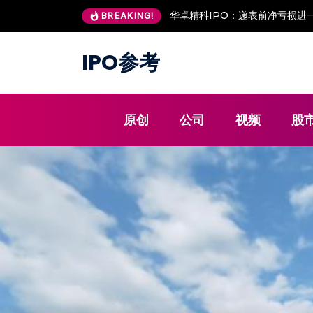
华卓精科IPO：递表前净亏损进一
BREAKING!
IPO参考
原创
公司
视频
股