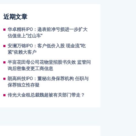
近期文章
华卓精科IPO：递表前净亏损进一步扩大
估值坐上“过山车”
安澜万锦IPO：客户低价入股 现金流“吃
紧”依赖大客户
半亩花田母公司花物堂招股书失效 监管问
询后密集变更工商信息
朗高科技IPO：董秘出身保荐机构 任职与
保荐独立性存疑
传光大金租总裁魏超被有关部门带走？