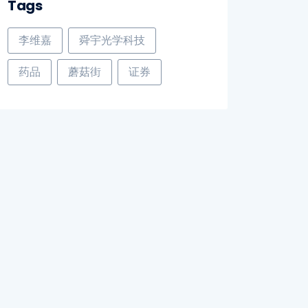
Tags
李维嘉
舜宇光学科技
药品
蘑菇街
证券