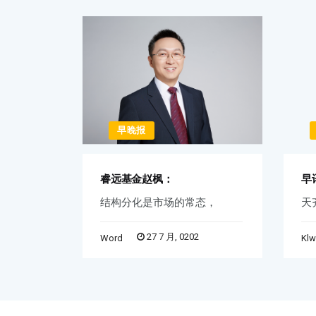
早晚报
睿远基金赵枫：
早
不准
结构分化是市场的常态，
天
27 7 月, 0202
Word
Kl