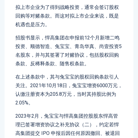
拟上市企业为了得到战略投资，通常会签订股权
回购等对赌条款。而这对拟上市企业来说，既是
机遇也是压力。
招股书显示，悍高集团在申报前12个月新增二鸣
投资、顺德智造、兔宝宝、青岛华真、尚壹投资5
名股东，并与其签署了对赌协议，包括股权回购
条款、反稀释条款、随售权条款。
在上述条款中，其与兔宝宝的股权回购条款引人
关注。2021年10月18日，兔宝宝增资6000万元，
认缴注册资本为205.8万元，当时其持股比例为
2.05%。
2023年2月，兔宝宝与悍高集团控股股东悍高管
理已签署增资协议之补充协议（二），约定若悍
高集团提交 IPO 申报后因任何原因撤回、被退回