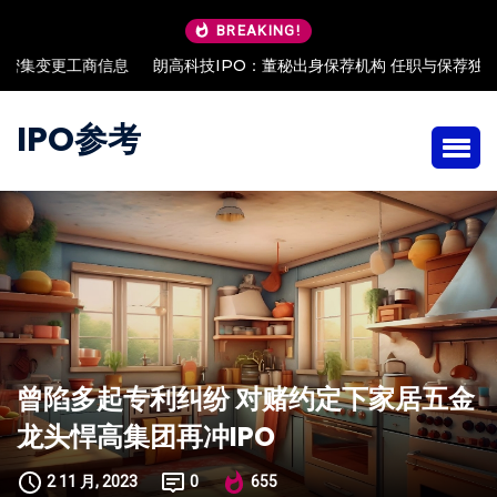
BREAKING!
朗高科技IPO：董秘出身保荐机构 任职与保荐独立性存疑
IPO参考
曾陷多起专利纠纷 对赌约定下家居五金
龙头悍高集团再冲IPO
2 11 月, 2023
0
655