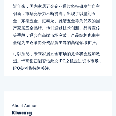
近年来，国内家居五金企业通过坚持研发与自主
创新，市场竞争力不断提高，出现了以坚朗五
金、东泰五金、汇泰龙、雅洁五金等为代表的国
产家居五金品牌。他们通过技术创新、品牌宣传
等手段，逐步向高端市场突破，产品结构也由中
低端为主逐渐向外资品牌主导的高端领域扩张。
可以预见，未来家居五金市场的竞争将会愈加激
烈。悍高集团能否借此次IPO之机走进资本市场，
IPO参考将持续关注。
About Author
Klwang