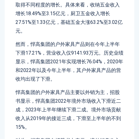
取得不同程度的增长。具体来看，收纳五金收入
增长18.49%至3.15亿元，厨卫五金收入增长
27.51%至1.33亿元，基础五金大涨63.2%至3.02亿
元。
然而，悍高集团的户外家具产品则在今年上半年
下滑17.21%，营业收入仅9141.93万元。历史业绩
显示，悍高集团2021年实现增长76.04%，2020年
和2022年以及今年上半年，其户外家具产品的营
收均出现了下滑。
悍高集团的户外家具产品主要以外销为主，招股
书显示，悍高集团2022年境外市场收入下滑近二
成，2023年上半年继续下滑二成。境外市场贡献
收入从2019年的接近三成，下滑至上半年的不到
15%。