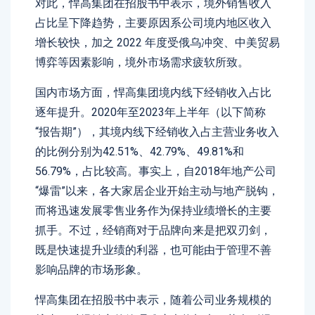
对此，悍高集团在招股书中表示，境外销售收入
占比呈下降趋势，主要原因系公司境内地区收入
增长较快，加之 2022 年度受俄乌冲突、中美贸易
博弈等因素影响，境外市场需求疲软所致。
国内市场方面，悍高集团境内线下经销收入占比
逐年提升。2020年至2023年上半年（以下简称
“报告期”），其境内线下经销收入占主营业务收入
的比例分别为42.51%、42.79%、49.81%和
56.79%，占比较高。事实上，自2018年地产公司
“爆雷”以来，各大家居企业开始主动与地产脱钩，
而将迅速发展零售业务作为保持业绩增长的主要
抓手。不过，经销商对于品牌向来是把双刃剑，
既是快速提升业绩的利器，也可能由于管理不善
影响品牌的市场形象。
悍高集团在招股书中表示，随着公司业务规模的