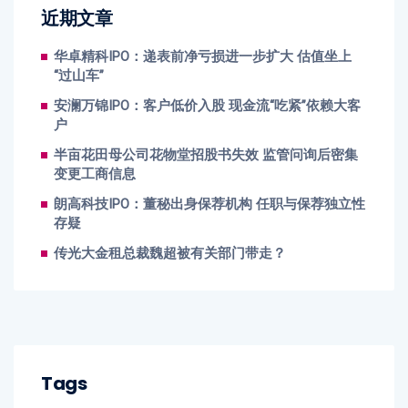
近期文章
华卓精科IPO：递表前净亏损进一步扩大 估值坐上
“过山车”
安澜万锦IPO：客户低价入股 现金流“吃紧”依赖大客
户
半亩花田母公司花物堂招股书失效 监管问询后密集
变更工商信息
朗高科技IPO：董秘出身保荐机构 任职与保荐独立性
存疑
传光大金租总裁魏超被有关部门带走？
Tags