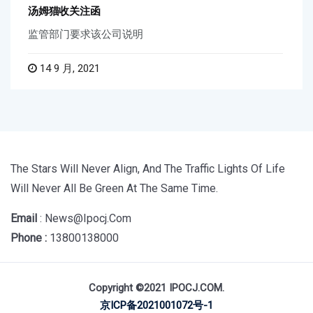
汤姆猫收关注函
监管部门要求该公司说明
14 9 月, 2021
The Stars Will Never Align, And The Traffic Lights Of Life
Will Never All Be Green At The Same Time.
Email
: News@ipocj.com
Phone :
13800138000
Copyright ©2021 IPOCJ.COM.
京ICP备2021001072号-1