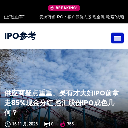
BREAKING!
安澜万锦IPO：客户低价入股 现金流“吃紧”依赖大客户
IPO参考
供应商疑点重重、吴有才夫妇IPO前拿
走85%现金分红 控汇股份IPO成色几
何？
16 11 月, 2023
0
755