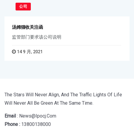
公司
汤姆猫收关注函
监管部门要求该公司说明
14 9 月, 2021
The Stars Will Never Align, And The Traffic Lights Of Life
Will Never All Be Green At The Same Time.
Email
: News@ipocj.com
Phone :
13800138000