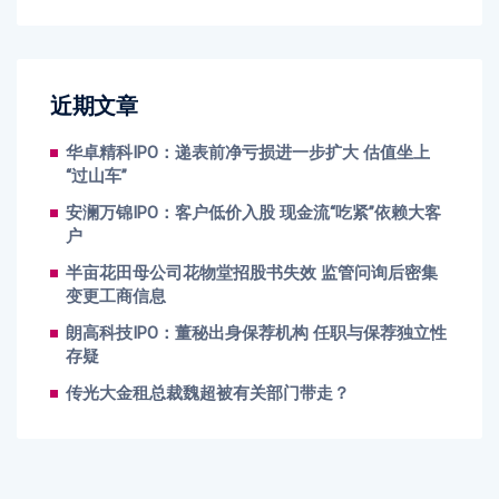
近期文章
华卓精科IPO：递表前净亏损进一步扩大 估值坐上
“过山车”
安澜万锦IPO：客户低价入股 现金流“吃紧”依赖大客
户
半亩花田母公司花物堂招股书失效 监管问询后密集
变更工商信息
朗高科技IPO：董秘出身保荐机构 任职与保荐独立性
存疑
传光大金租总裁魏超被有关部门带走？