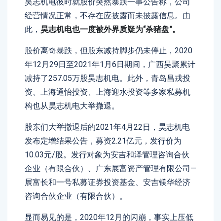
昊志机电彼时就股价突然暴跌一事公告称，公司
经营情况正常，不存在应披露而未披露信息。由
此，
昊志机电也一度被外界质疑为“杀猪盘”。
股价离奇暴跌，但股东减持脚步仍未停止，2020
年12月29日至2021年1月6日期间，广西昊聚累计
减持了257.05万股昊志机电。此外，青岛昌戎投
资、上海通怡投资、上海迎水投资等多家私募机
构也从昊志机电大举撤退。
股东们大举撤退后的2021年4月22日，昊志机电
发布定增结果公告，募资2.21亿元，发行价为
10.03元/股。发行对象为安吉和泽管理咨询合伙
企业（有限合伙）、广东展富资产管理有限公司—
展富长和一号私募证券投资基金、安吉镁华经济
咨询合伙企业（有限合伙）。
显而易见的是，2020年12月的闪崩，事实上压低