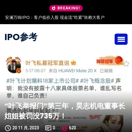
BREAKING!
安澜万锦IPO：客户低价入股 现金流“吃紧”依赖大客户
IPO参考
“叶飞举报门”第三年，昊志机电董事长
姐姐被罚没735万！
20 11 月, 2023
0
620