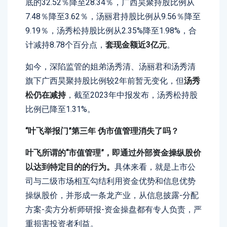
底的32.52％降至28.34％，广西昊聚持股比例从
7.48％降至3.62％，汤丽君持股比例从9.56％降至
9.19％，汤秀松持股比例从2.35%降至1.98%，合
计减持8.78个百分点，
套现金额近3亿元
。
如今，深陷监管的姐弟汤秀清、汤丽君和汤秀清
旗下广西昊聚持股比例较2年前暂无变化，但
汤秀
松仍在减持
，截至2023年中报发布，汤秀松持股
比例已降至1.31%。
“叶飞举报门”第三年
伪市值管理消失了吗？
叶飞所谓的“市值管理”，即通过外部资金操纵股价
以达到特定目的的行为。
具体来看，就是上市公
司与二级市场相互勾结利用资金优势和信息优势
操纵股价，并形成一条龙产业，从信息披露-分配
方案-卖方分析师研报-资金操盘都有专人负责，严
重损害投资者利益。