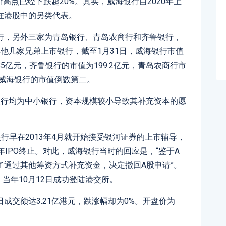
价高点已经下跌超20%。其实，威海银行自2020年上
在港股中的另类代表。
行，另外三家为青岛银行、青岛农商行和齐鲁银行，
其他几家兄弟上市银行，截至1月31日，威海银行市值
85亿元，齐鲁银行的市值为199.2亿元，青岛农商行市
，威海银行的市值倒数第二。
银行均为中小银行，资本规模较小导致其补充资本的愿
行早在2013年4月就开始接受银河证券的上市辅导，
8年IPO终止。对此，威海银行当时的回应是，“鉴于A
了通过其他筹资方式补充资金，决定撤回A股申请”。
，当年10月12日成功登陆港交所。
成交额达3.21亿港元，跌涨幅却为0%。开盘价为