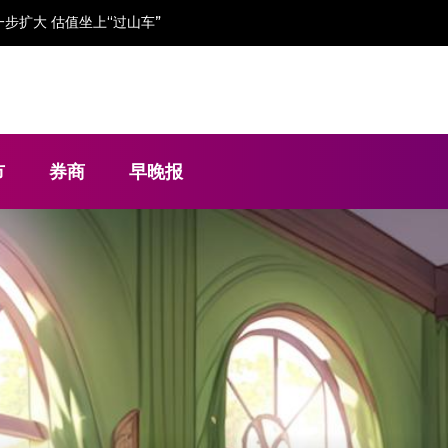
金流“吃紧”依赖大客户
市
券商
早晚报