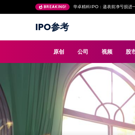
安澜万锦IPO：客户低价入股 现
BREAKING!
IPO参考
原创
公司
视频
股