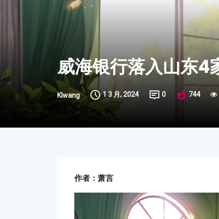
威海银行落入山东4
1 3 月, 2024
0
744
Klwang
作者：萧言