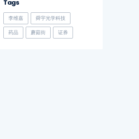
Tags
李维嘉
舜宇光学科技
药品
蘑菇街
证券