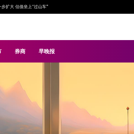
金流“吃紧”依赖大客户
市
券商
早晚报