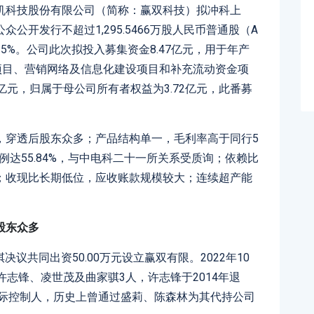
机科技股份有限公司（简称：赢双科技）拟冲科上
公开发行不超过1,295.5466万股人民币普通股（A
5%。公司此次拟投入募集资金8.47亿元，用于年产
项目、营销网络及信息化建设项目和补充流动资金项
5亿元，归属于母公司所有者权益为3.72亿元，此番募
，穿透后股东众多；产品结构单一，毛利率高于同行5
比例达55.84%，与中电科二十一所关系受质询；依赖比
；收现比长期低位，应收账款规模较大；连续超产能
股东众多
决议共同出资50.00万元设立赢双有限。2022年10
许志锋、凌世茂及曲家骐3人，许志锋于2014年退
实际控制人，历史上曾通过盛莉、陈森林为其代持公司