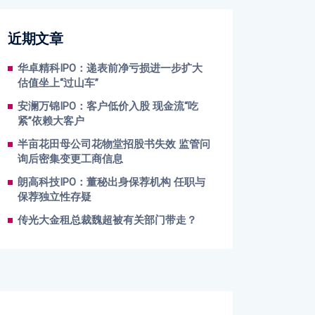
近期文章
华卓精科IPO：递表前净亏损进一步扩大
估值坐上“过山车”
安澜万锦IPO：客户低价入股 现金流“吃
紧”依赖大客户
半亩花田母公司花物堂招股书失效 监管问
询后密集变更工商信息
朗高科技IPO：董秘出身保荐机构 任职与
保荐独立性存疑
传光大金租总裁魏超被有关部门带走？