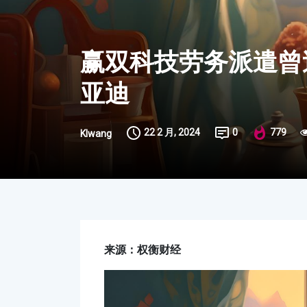
赢双科技劳务派遣曾
亚迪
22 2 月, 2024
0
779
Klwang
来源：权衡财经