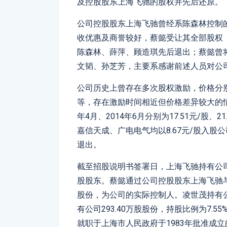
及控股股东上海飞驰的股权并先后还原。
公司控股股东上海飞驰曾经系陈森林控制
收优惠及商誉较好，蔡懿受让其全部股权
陈森林、薛萍、顾造琪先后退出；蔡懿曾
文韬、孙芝芳，主要系感谢前述人员对公
公司历史上曾存在多次股权激励，价格分别为1元
等，存在激励时间相近但价格差异较大的情
年4月、2014年6月分别为17.51元/股、2
嘉信天成、广电电气均以8.67元/股入股
退出。
截至招股说明书签署日，上海飞驰持有公司1,
股股东。蔡懿通过公司控股股东上海飞驰与
股份，为公司的实际控制人。凌世茂持有公司
有公司293.40万股股份，持股比例为7.5
就职于上海市人民政府于1983年批准成