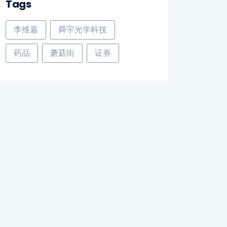
Tags
李维嘉
舜宇光学科技
药品
蘑菇街
证券