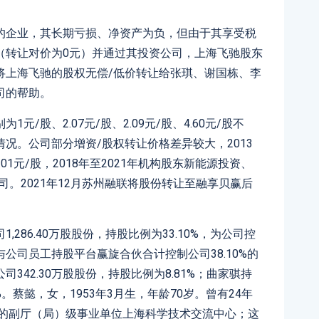
的企业，其长期亏损、净资产为负，但由于其享受税
（转让对价为0元）并通过其投资公司，上海飞驰股东
将上海飞驰的股权无偿/低价转让给张琪、谢国栋、李
司的帮助。
/股、2.07元/股、2.09元/股、4.60元/股不
况。公司部分增资/股权转让价格差异较大，2013
1.01元/股，2018年至2021年机构股东新能源投资、
公司。2021年12月苏州融联将股份转让至融享贝赢后
286.40万股股份，持股比例为33.10%，为公司控
公司员工持股平台赢旋合伙合计控制公司38.10%的
342.30万股股份，持股比例为8.81%；曲家骐持
5%。蔡懿，女，1953年3月生，年龄70岁。曾有24年
立的副厅（局）级事业单位上海科学技术交流中心；这