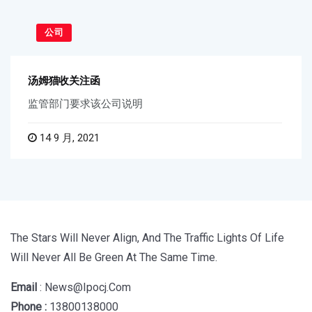
公司
汤姆猫收关注函
监管部门要求该公司说明
14 9 月, 2021
The Stars Will Never Align, And The Traffic Lights Of Life
Will Never All Be Green At The Same Time.
Email
: News@ipocj.com
Phone :
13800138000