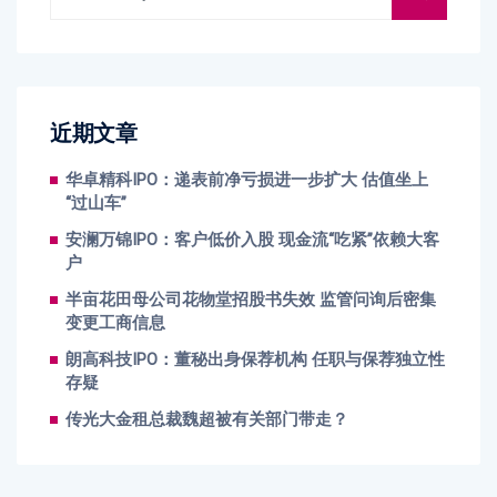
近期文章
华卓精科IPO：递表前净亏损进一步扩大 估值坐上
“过山车”
安澜万锦IPO：客户低价入股 现金流“吃紧”依赖大客
户
半亩花田母公司花物堂招股书失效 监管问询后密集
变更工商信息
朗高科技IPO：董秘出身保荐机构 任职与保荐独立性
存疑
传光大金租总裁魏超被有关部门带走？