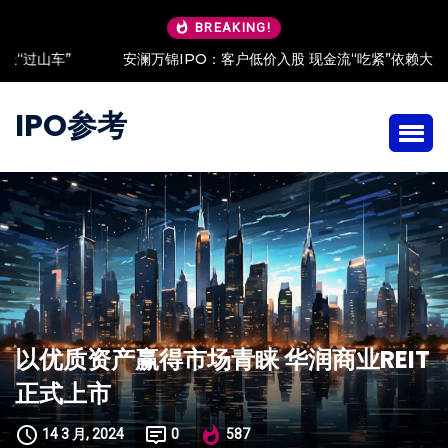
BREAKING!
安澜万锦IPO：客户低价入股 现金流“吃紧”依赖大客户
IPO参考
以优质资产赢得市场青睐 华润商业REIT
正式上市
14 3 月, 2024
0
587