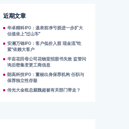
近期文章
华卓精科IPO：递表前净亏损进一步扩大
估值坐上“过山车”
安澜万锦IPO：客户低价入股 现金流“吃
紧”依赖大客户
半亩花田母公司花物堂招股书失效 监管问
询后密集变更工商信息
朗高科技IPO：董秘出身保荐机构 任职与
保荐独立性存疑
传光大金租总裁魏超被有关部门带走？