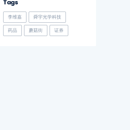
Tags
李维嘉
舜宇光学科技
药品
蘑菇街
证券