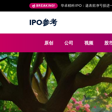
递表前净亏损进一步扩大 估值坐上“过山车”
安澜万锦IPO：客户低价入股 
BREAKING!
IPO参考
原创
公司
视频
股