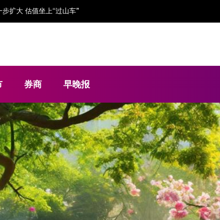
现金流“吃紧”依赖大客户
市
券商
早晚报