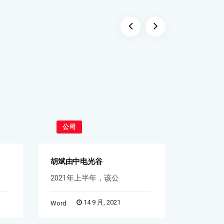
公司
公司
胡斌由中电光谷
投融资：
2021年上半年，该公
元戎启行
14 9 月, 2021
Word
Klwang