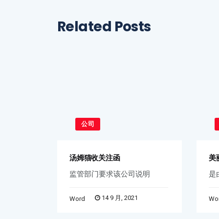
Related Posts
公司
汤姆猫收关注函
美
亿美
监管部门要求该公司说明
是
21
14 9 月, 2021
Word
Wo