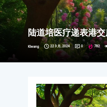
陆道培医疗递表港交
22 3 月, 2024
0
782
Klwang