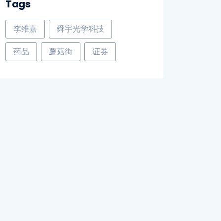
Tags
李维嘉
舜宇光学科技
药品
蘑菇街
证券