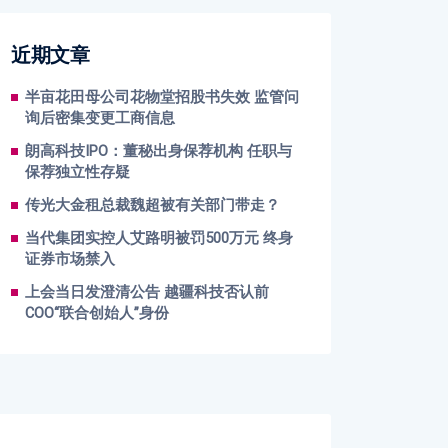
近期文章
半亩花田母公司花物堂招股书失效 监管问
询后密集变更工商信息
朗高科技IPO：董秘出身保荐机构 任职与
保荐独立性存疑
传光大金租总裁魏超被有关部门带走？
当代集团实控人艾路明被罚500万元 终身
证券市场禁入
上会当日发澄清公告 越疆科技否认前
COO“联合创始人”身份