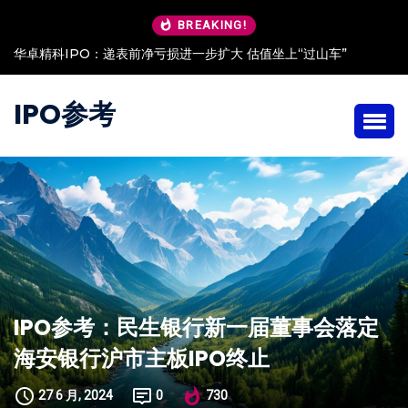
BREAKING!
华卓精科IPO：递表前净亏损进一步扩大 估值坐上“过山车”
IPO参考
IPO参考：民生银行新一届董事会落定
海安银行沪市主板IPO终止
27 6 月, 2024
0
730