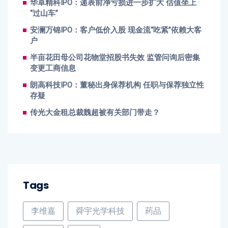
华卓精科IPO：递表前净亏损进一步扩大 估值坐上
“过山车”
安澜万锦IPO：客户低价入股 现金流“吃紧”依赖大客
户
半亩花田母公司花物堂招股书失效 监管问询后密集
变更工商信息
朗高科技IPO：董秘出身保荐机构 任职与保荐独立性
存疑
传光大金租总裁魏超被有关部门带走？
Tags
李维嘉
舜宇光学科技
药品