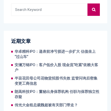
近期文章
华卓精科IPO：递表前净亏损进一步扩大 估值坐上
“过山车”
安澜万锦IPO：客户低价入股 现金流“吃紧”依赖大客
户
半亩花田母公司花物堂招股书失效 监管问询后密集
变更工商信息
朗高科技IPO：董秘出身保荐机构 任职与保荐独立性
存疑
传光大金租总裁魏超被有关部门带走？