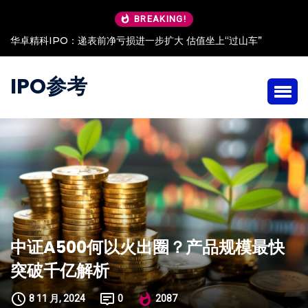
BREAKING!
过山车”
安澜万锦IPO：客户低价入股 现金流“吃紧”依赖大客户
IPO参考
中证A500何以火出圈？产品规模最快
突破千亿解析
8 11 月, 2024
0
2087