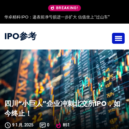
BREAKING!
华卓精科IPO：递表前净亏损进一步扩大 估值坐上“过山车”
IPO参考
四川“小巨人”企业冲刺北交所IPO，如
今终止！
9 1 月, 2025
0
851