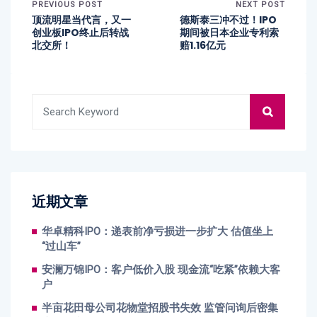
PREVIOUS POST
NEXT POST
顶流明星当代言，又一
德斯泰三冲不过！IPO
创业板IPO终止后转战
期间被日本企业专利索
北交所！
赔1.16亿元
近期文章
华卓精科IPO：递表前净亏损进一步扩大 估值坐上
“过山车”
安澜万锦IPO：客户低价入股 现金流“吃紧”依赖大客
户
半亩花田母公司花物堂招股书失效 监管问询后密集