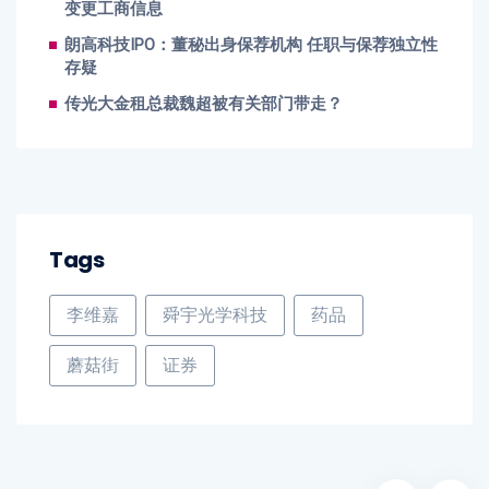
变更工商信息
朗高科技IPO：董秘出身保荐机构 任职与保荐独立性
存疑
传光大金租总裁魏超被有关部门带走？
Tags
李维嘉
舜宇光学科技
药品
蘑菇街
证券