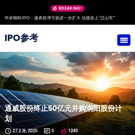
BREAKING!
递表前净亏损进一步扩大 估值坐上“过山车”
安澜万锦IPO：客户
IPO参考
通威股份终止50亿元并购润阳股份计
划
27 2 月, 2025
0
1243