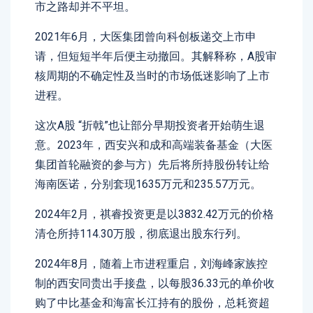
市之路却并不平坦。
2021年6月，大医集团曾向科创板递交上市申
请，但短短半年后便主动撤回。其解释称，A股审
核周期的不确定性及当时的市场低迷影响了上市
进程。
这次A股 “折戟”也让部分早期投资者开始萌生退
意。2023年，西安兴和成和高端装备基金（大医
集团首轮融资的参与方）先后将所持股份转让给
海南医诺，分别套现1635万元和235.57万元。
2024年2月，祺睿投资更是以3832.42万元的价格
清仓所持114.30万股，彻底退出股东行列。
2024年8月，随着上市进程重启，刘海峰家族控
制的西安同贵出手接盘，以每股36.33元的单价收
购了中比基金和海富长江持有的股份，总耗资超