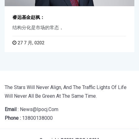
睿远基金赵枫：
结构分化是市场的常态，
27 7 月, 0202
The Stars Will Never Align, And The Traffic Lights Of Life
Will Never All Be Green At The Same Time.
Email
: News@ipocj.com
Phone :
13800138000