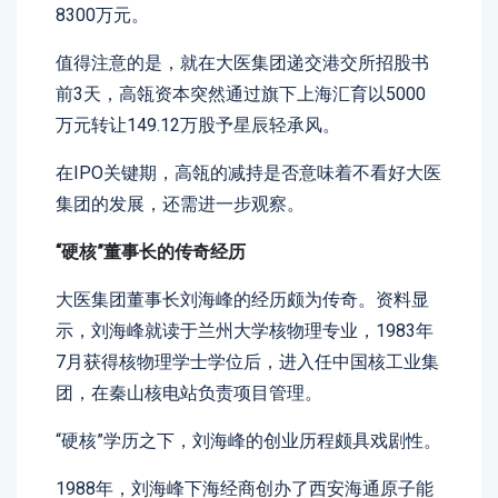
8300万元。
值得注意的是，就在大医集团递交港交所招股书
前3天，高瓴资本突然通过旗下上海汇育以5000
万元转让149.12万股予星辰轻承风。
在IPO关键期，高瓴的减持是否意味着不看好大医
集团的发展，还需进一步观察。
“硬核”董事长的传奇经历
大医集团董事长刘海峰的经历颇为传奇。资料显
示，刘海峰就读于兰州大学核物理专业，1983年
7月获得核物理学士学位后，进入任中国核工业集
团，在秦山核电站负责项目管理。
“硬核”学历之下，刘海峰的创业历程颇具戏剧性。
1988年，刘海峰下海经商创办了西安海通原子能