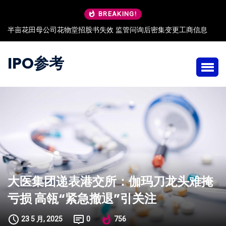
BREAKING!
半亩花田母公司花物堂招股书失效 监管问询后密集变更工商信息
IPO参考
大医集团递表港交所：伽玛刀龙头难掩
亏损 高瓴“紧急撤退”引关注
23 5 月, 2025
0
756