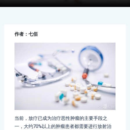
作者：七佰
当前，放疗已成为治疗恶性肿瘤的主要手段之
一，大约70%以上的肿瘤患者都需要进行放射治