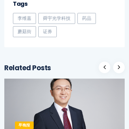
Tags
李维嘉
舜宇光学科技
药品
蘑菇街
证券
Related Posts
早晚报