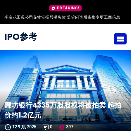
BREAKING!
半亩花田母公司花物堂招股书失效 监管问询后密集变更工商信息
IPO参考
廊坊银行4335万股股权将被拍卖 起拍
价约1.2亿元
12 9 月, 2025
0
397