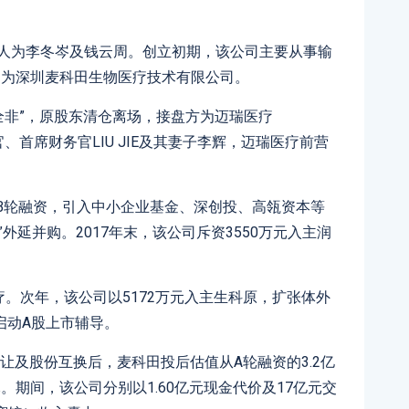
始人为李冬岑及钱云周。创立初期，该公司主要从事输
名为深圳麦科田生物医疗技术有限公司。
面目全非”，原股东清仓离场，接盘方为迈瑞医疗
官、首席财务官LIU JIE及其妻子李辉，迈瑞医疗前营
。
轮、B轮融资，引入中小企业基金、深创投、高瓴资本等
外延并购。2017年末，该公司斥资3550万元入主润
疗。次年，该公司以5172万元入主生科原，扩张体外
启动A股上市辅导。
权转让及股份互换后，麦科田投后估值从A轮融资的3.2亿
元。期间，该公司分别以1.60亿元现金代价及17亿元交