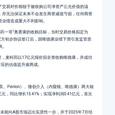
了交易对价相较于被收购公司净资产公允价值的溢
，亦无法保证未来不会发生商誉减值亏损，任何商誉
营业绩造成重大不利影响。
消化药一哥”奥赛康的收购目标，当时交易价格拟定为
权。双方初步协议签订后，因唯德康业绩下滑引发监管质
决。
组时，麦科田以17亿元报价拟全资收购唯德康，并成功
对应的估值提升逾两成。
泵、Penlon）、微创介入（内窥镜、唯德康）两大核
元，同比增长15.41%；实现净利润0.41亿元，首次
未能向A股市场迈出实质性一步，并于2025年7月结