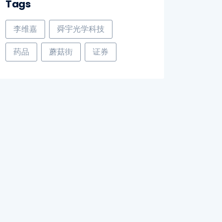
Tags
李维嘉
舜宇光学科技
药品
蘑菇街
证券