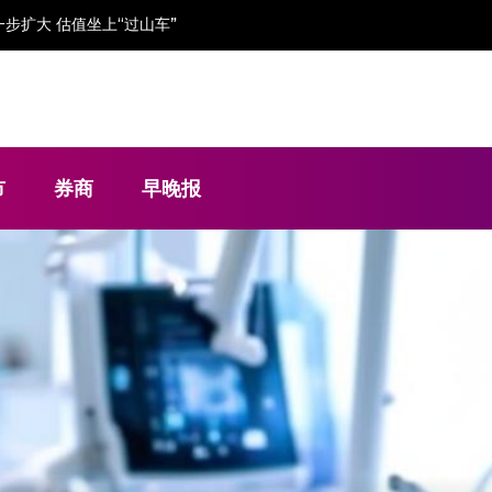
金流“吃紧”依赖大客户
市
券商
早晚报