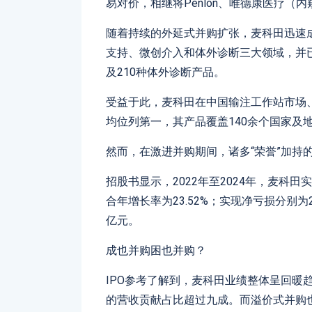
易对价，相继将Penlon、唯德康医疗（
随着持续的外延式并购扩张，麦科田迅速
支持、微创介入和体外诊断三大领域，并已
及210种体外诊断产品。
受益于此，麦科田在中国输注工作站市场
均位列第一，其产品覆盖140余个国家及地
然而，在激进并购期间，诸多“荣誉”加持的
招股书显示，2022年至2024年，麦科田实现
合年增长率为23.52%；实现净亏损分别为2.
亿元。
成也并购困也并购？
IPO参考了解到，麦科田业绩整体呈回暖趋
的营收贡献占比超过九成。而溢价式并购也