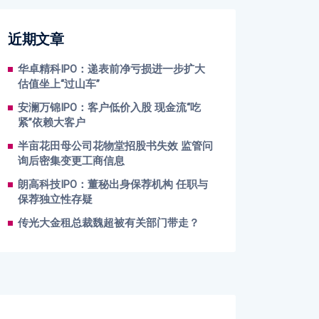
近期文章
华卓精科IPO：递表前净亏损进一步扩大
估值坐上“过山车”
安澜万锦IPO：客户低价入股 现金流“吃
紧”依赖大客户
半亩花田母公司花物堂招股书失效 监管问
询后密集变更工商信息
朗高科技IPO：董秘出身保荐机构 任职与
保荐独立性存疑
传光大金租总裁魏超被有关部门带走？