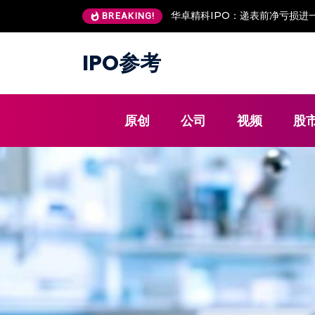
安澜万锦IPO：客户低价入股 现
BREAKING!
IPO参考
原创
公司
视频
股