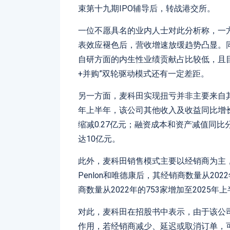
束第十九期IPO辅导后，转战港交所。
一位不愿具名的业内人士对此分析称，一
表效应褪色后，营收增速放缓趋势凸显。同
自研方面的内生性业绩贡献占比较低，且
+并购”双轮驱动模式还有一定差距。
另一方面，麦科田实现扭亏并非主要来自其
年上半年，该公司其他收入及收益同比增长
缩减0.27亿元；融资成本和资产减值同比分
达10亿元。
此外，麦科田销售模式主要以经销商为主
Penlon和唯德康后，其经销商数量从202
商数量从2022年的753家增加至2025
对此，麦科田在招股书中表示，由于该公
作用，若经销商减少、延迟或取消订单，