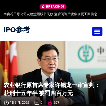
BREAKING!
半亩花田母公司花物堂招股书失效 监管问询后密集变更工商信息
IPO参考
农业银行原首席专家许锡龙一审宣判：
获刑十五年半 被罚四百万元
15 5 月, 2026
0
207