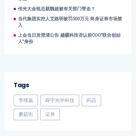
传光大金租总裁魏超被有关部门带走？
当代集团实控人艾路明被罚500万元 终身证券市场禁
入
上会当日发澄清公告 越疆科技否认前COO“联合创始
人”身份
Tags
李维嘉
舜宇光学科技
药品
蘑菇街
证券