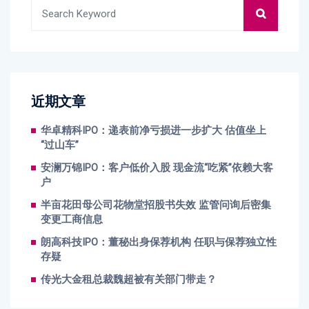
近期文章
华卓精科IPO：递表前净亏损进一步扩大 估值坐上
“过山车”
安澜万锦IPO：客户低价入股 现金流“吃紧”依赖大客
户
半亩花田母公司花物堂招股书失效 监管问询后密集
变更工商信息
朗高科技IPO：董秘出身保荐机构 任职与保荐独立性
存疑
传光大金租总裁魏超被有关部门带走？