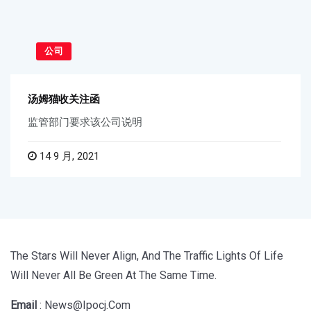
公司
汤姆猫收关注函
监管部门要求该公司说明
14 9 月, 2021
The Stars Will Never Align, And The Traffic Lights Of Life
Will Never All Be Green At The Same Time.
Email
: News@ipocj.com