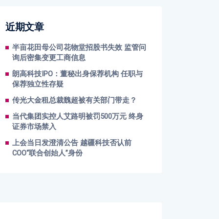
近期文章
半亩花田母公司花物堂招股书失效 监管问
询后密集变更工商信息
朗高科技IPO：董秘出身保荐机构 任职与
保荐独立性存疑
传光大金租总裁魏超被有关部门带走？
当代集团实控人艾路明被罚500万元 终身
证券市场禁入
上会当日发澄清公告 越疆科技否认前
COO“联合创始人”身份