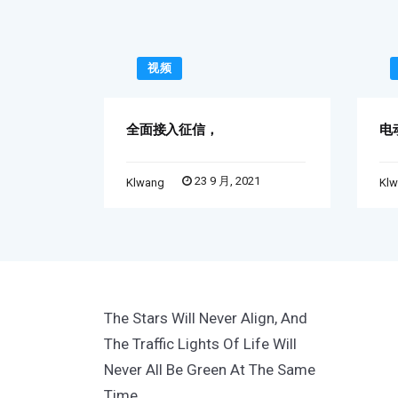
视频
全面接入征信，
电
21
23 9 月, 2021
Klwang
Kl
The Stars Will Never Align, And
The Traffic Lights Of Life Will
Never All Be Green At The Same
Time.