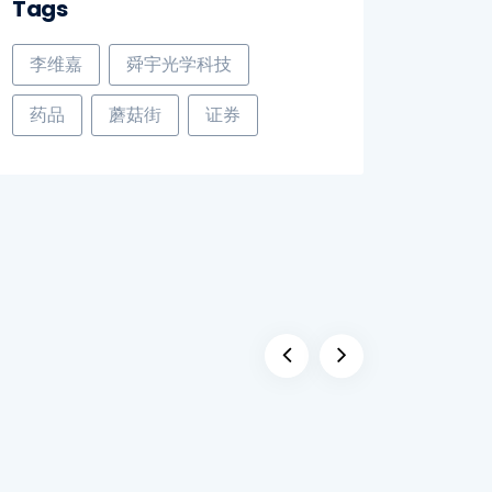
Tags
李维嘉
舜宇光学科技
药品
蘑菇街
证券