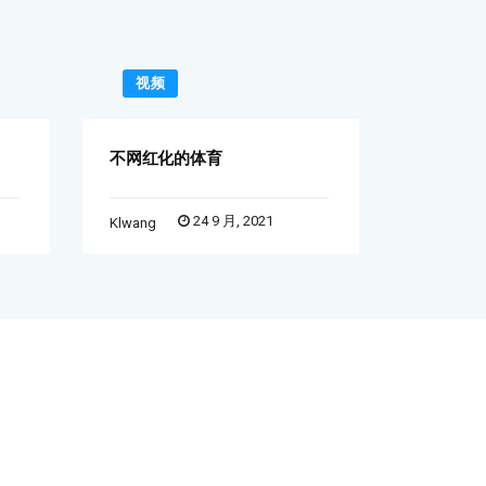
视频
视频
不网红化的体育
为何四大
24 9 月, 2021
Klwang
Klwang