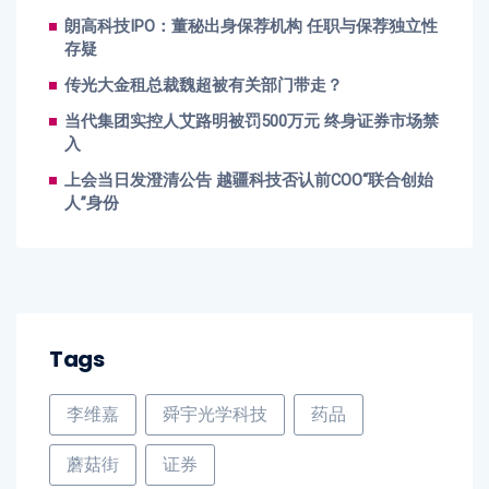
朗高科技IPO：董秘出身保荐机构 任职与保荐独立性
存疑
传光大金租总裁魏超被有关部门带走？
当代集团实控人艾路明被罚500万元 终身证券市场禁
入
上会当日发澄清公告 越疆科技否认前COO“联合创始
人”身份
Tags
李维嘉
舜宇光学科技
药品
蘑菇街
证券