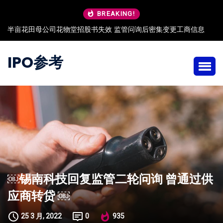
BREAKING!
堂招股书失效 监管问询后密集变更工商信息
朗高科技IPO：董秘出身
IPO参考
￼锡南科技回复监管二轮问询 曾通过供
应商转贷 ￼
25 3 月, 2022
0
935