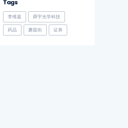
Tags
李维嘉
舜宇光学科技
药品
蘑菇街
证券