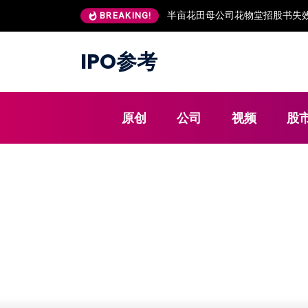
半亩花田母公司花物堂招股书失效
BREAKING!
IPO参考
原创
公司
视频
股