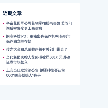
近期文章
半亩花田母公司花物堂招股书失效 监管问
询后密集变更工商信息
朗高科技IPO：董秘出身保荐机构 任职与
保荐独立性存疑
传光大金租总裁魏超被有关部门带走？
当代集团实控人艾路明被罚500万元 终身
证券市场禁入
上会当日发澄清公告 越疆科技否认前
COO“联合创始人”身份