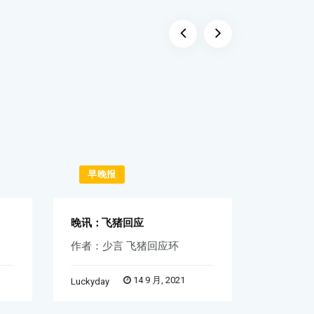
早晚报
早晚
晚讯：飞猪回应
早讯：iP
作者：少言 飞猪回应环
天音控股
14 9 月, 2021
Luckyday
Word