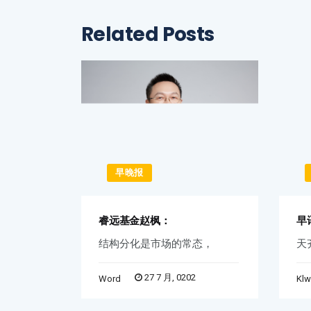
Related Posts
早晚报
睿远基金赵枫：
早
不准
结构分化是市场的常态，
天
27 7 月, 0202
Word
Kl