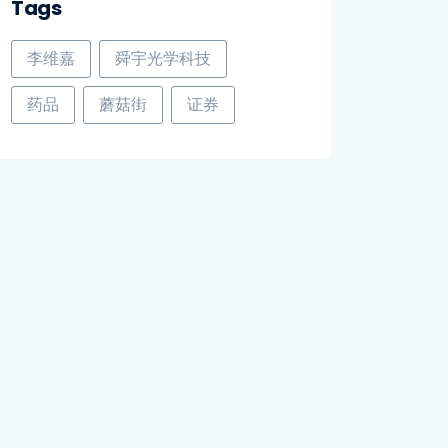
Tags
李维嘉
舜宇光学科技
药品
蘑菇街
证券