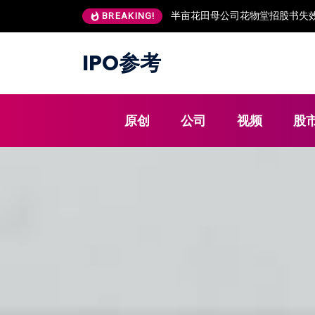
半亩花田母公司花物堂招股书失效
BREAKING!
IPO参考
原创
公司
视频
股