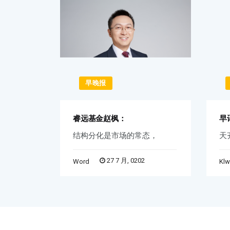
早晚报
睿远基金赵枫：
早
不准
结构分化是市场的常态，
天
27 7 月, 0202
Word
Kl