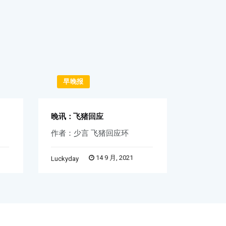
早晚报
早晚
晚讯：飞猪回应
早讯：iP
作者：少言 飞猪回应环
天音控股
14 9 月, 2021
Luckyday
Word