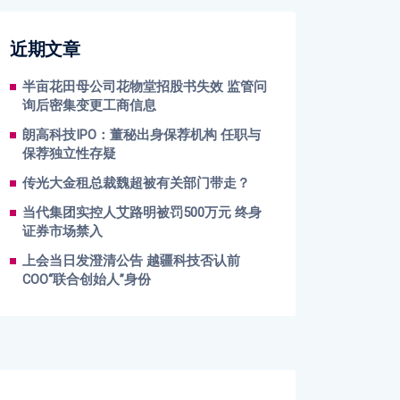
近期文章
半亩花田母公司花物堂招股书失效 监管问
询后密集变更工商信息
朗高科技IPO：董秘出身保荐机构 任职与
保荐独立性存疑
传光大金租总裁魏超被有关部门带走？
当代集团实控人艾路明被罚500万元 终身
证券市场禁入
上会当日发澄清公告 越疆科技否认前
COO“联合创始人”身份