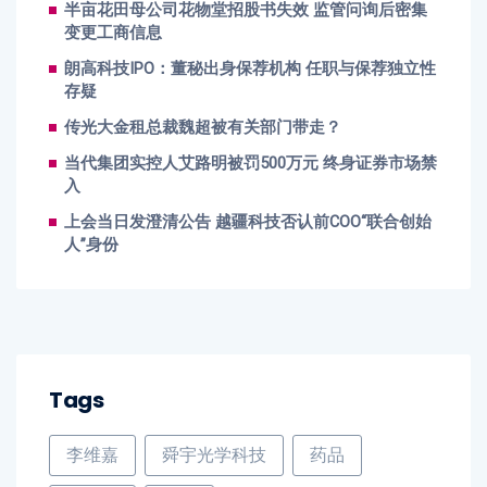
半亩花田母公司花物堂招股书失效 监管问询后密集
变更工商信息
朗高科技IPO：董秘出身保荐机构 任职与保荐独立性
存疑
传光大金租总裁魏超被有关部门带走？
当代集团实控人艾路明被罚500万元 终身证券市场禁
入
上会当日发澄清公告 越疆科技否认前COO“联合创始
人”身份
Tags
李维嘉
舜宇光学科技
药品