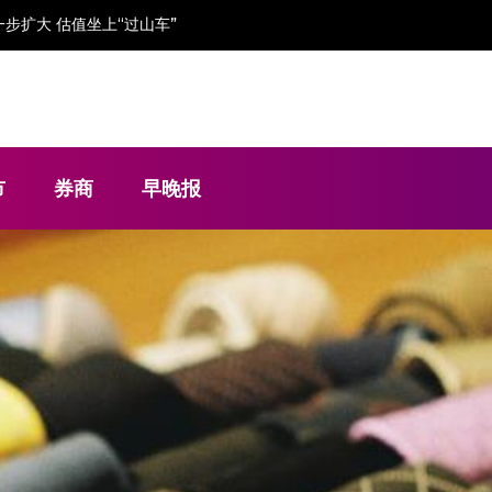
步扩大 估值坐上“过山车”
市
券商
早晚报