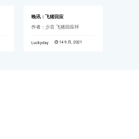
晚讯：飞猪回应
早讯：iP
作者：少言 飞猪回应环
天音控股
14 9 月, 2021
Luckyday
Word