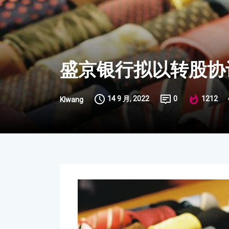
盛京银行拟以转股协
14 9 月, 2022
0
1212
Klwang