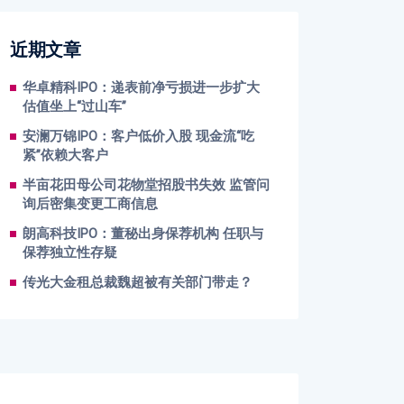
近期文章
华卓精科IPO：递表前净亏损进一步扩大
估值坐上“过山车”
安澜万锦IPO：客户低价入股 现金流“吃
紧”依赖大客户
半亩花田母公司花物堂招股书失效 监管问
询后密集变更工商信息
朗高科技IPO：董秘出身保荐机构 任职与
保荐独立性存疑
传光大金租总裁魏超被有关部门带走？