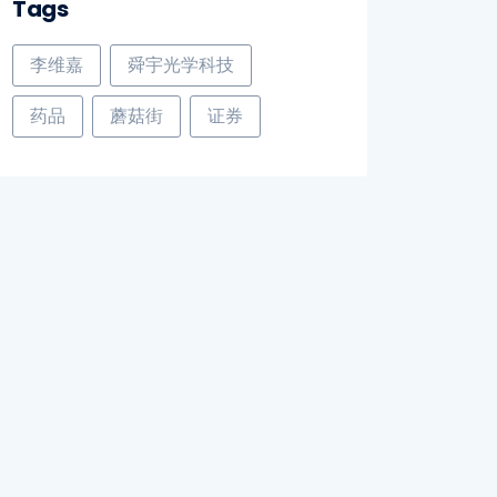
Tags
李维嘉
舜宇光学科技
药品
蘑菇街
证券