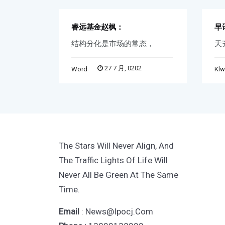
睿远基金赵枫：
早
不准
结构分化是市场的常态，
天
27 7 月, 0202
Word
Kl
The Stars Will Never Align, And
The Traffic Lights Of Life Will
Never All Be Green At The Same
Time.
Email
: News@ipocj.com