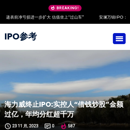
BREAKING!
安澜万锦IPO：客户低价入股 现金流“吃紧”依赖大客户
IPO参考
海力威终止IPO:实控人“借钱炒股”金额
过亿，年均分红超千万
23 11 月, 2023
0
587