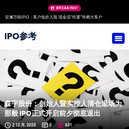
BREAKING!
安澜万锦IPO：客户低价入股 现金流“吃紧”依赖大客户
IPO参考
森宇股份：创始人暨实控人清仓退场为
那般 IPO正式开启前夕彻底退出
2 12 月, 2023
0
631