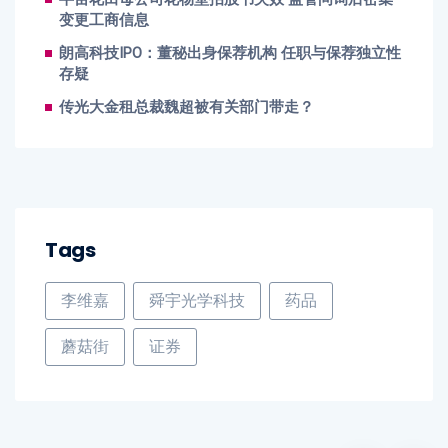
变更工商信息
朗高科技IPO：董秘出身保荐机构 任职与保荐独立性
存疑
传光大金租总裁魏超被有关部门带走？
Tags
李维嘉
舜宇光学科技
药品
蘑菇街
证券