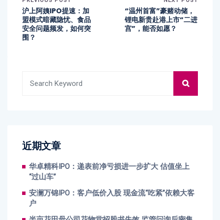
PREVIOUS POST
NEXT POST
沪上阿姨IPO提速：加
“温州首富”豪赌动储，
盟模式暗藏隐忧、食品
锂电新贵赴港上市“二进
安全问题频发，如何突
宫”，能否如愿？
围？
近期文章
华卓精科IPO：递表前净亏损进一步扩大 估值坐上
“过山车”
安澜万锦IPO：客户低价入股 现金流“吃紧”依赖大客
户
半亩花田母公司花物堂招股书失效 监管问询后密集