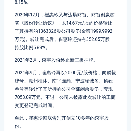
8.15%。
2020年12月，崔惠玲又与达晨财智、财智创赢签
署《股份转让协议》，以14.67元/股的价格转让
了其持有的1363326股公司股份(金额1999.9992
万元)。转让完成后，崔惠玲还持有352.65万股，
持股比例5.88%。
2021年2月，森宇股份终止新三板挂牌。
2021年9月，崔惠玲再以20.00元/股价格，向麟毅
肆号、湖州檀沐、南平灏瀚、宁波瑞诚盈、麟毅
叁号等转让了其所持的公司全部剩余股份，套现
7053.09万元。不过，公司未披露此次转让的工商
变更登记完成时间。
至此，崔惠玲彻底告别其创立10多年的森宇股
份。