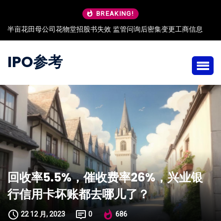
BREAKING!
商信息
朗高科技IPO：董秘出身保荐机构 任职与保荐独立性存疑
IPO参考
回收率5.5%，催收费率26%，兴业银
行信用卡坏账都去哪儿了？
22 12 月, 2023
0
686