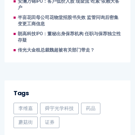
安澜万锦IPO：客户低价入股 现金流“吃紧”依赖大客
户
半亩花田母公司花物堂招股书失效 监管问询后密集
变更工商信息
朗高科技IPO：董秘出身保荐机构 任职与保荐独立性
存疑
传光大金租总裁魏超被有关部门带走？
Tags
李维嘉
舜宇光学科技
药品
蘑菇街
证券