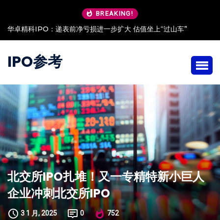
BREAKING!
华卓精科IPO：递表前净亏损进一步扩大 估值坐上“过山车”
IPO参考
北交所IPO扎堆！又一专精特新小巨人
企业冲刺北交所IPO
3 1 月, 2025
0
752