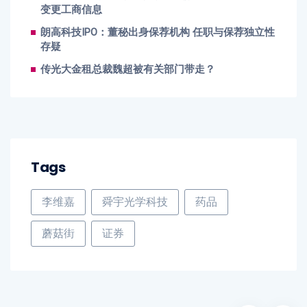
变更工商信息
朗高科技IPO：董秘出身保荐机构 任职与保荐独立性
存疑
传光大金租总裁魏超被有关部门带走？
Tags
李维嘉
舜宇光学科技
药品
蘑菇街
证券