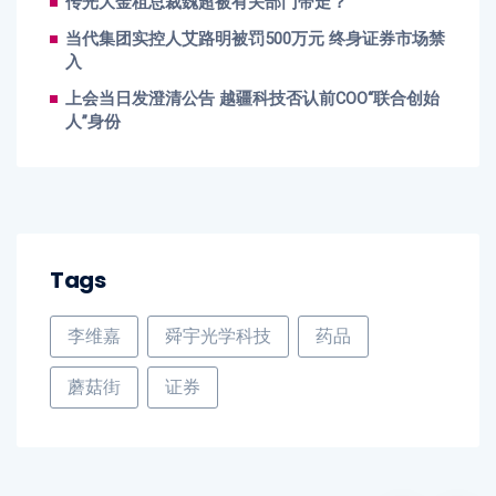
传光大金租总裁魏超被有关部门带走？
当代集团实控人艾路明被罚500万元 终身证券市场禁
入
上会当日发澄清公告 越疆科技否认前COO“联合创始
人”身份
Tags
李维嘉
舜宇光学科技
药品
蘑菇街
证券