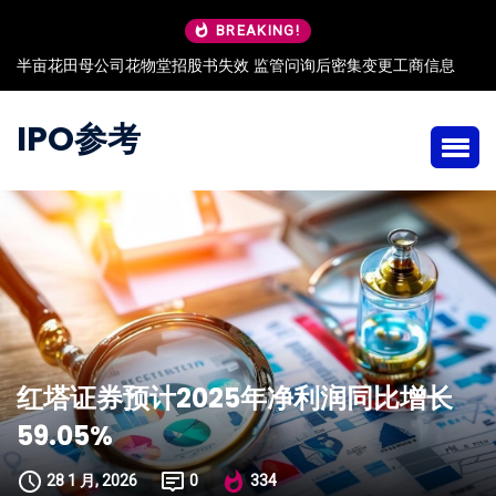
BREAKING!
半亩花田母公司花物堂招股书失效 监管问询后密集变更工商信息
IPO参考
红塔证券预计2025年净利润同比增长
59.05%
28 1 月, 2026
0
334