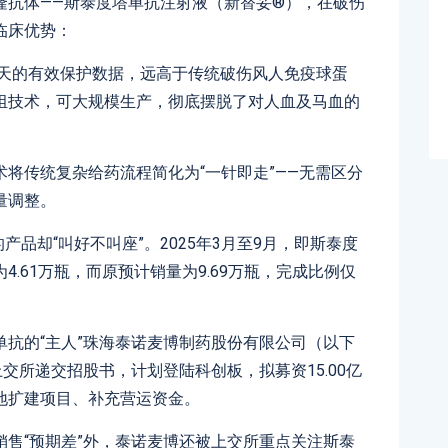
隆抗体——斯泰度塔单抗注射液（新替妥®），在破伤
临床优势：
0天的有效保护数据，远高于传统破伤风人免疫球蛋
组技术，可大规模生产，彻底摆脱了对人血及马血的
将传统复杂给药流程简化为“一针即走”——无需区分
量调整。
产品却“叫好不叫座”。2025年3月至9月，即斯泰度
.61万瓶，而原预计销量为9.69万瓶，完成比例仅
抗的“主人”珠海泰诺麦博制药股份有限公司（以下
交所递交招股书，计划登陆科创板，拟募资15.00亿
地扩建项目、补充营运资金。
售“预期差”外，泰诺麦博还被上交所重点关注斯泰