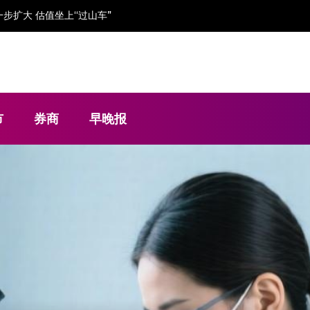
金流“吃紧”依赖大客户
市
券商
早晚报