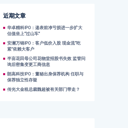
近期文章
华卓精科IPO：递表前净亏损进一步扩大
估值坐上“过山车”
安澜万锦IPO：客户低价入股 现金流“吃
紧”依赖大客户
半亩花田母公司花物堂招股书失效 监管问
询后密集变更工商信息
朗高科技IPO：董秘出身保荐机构 任职与
保荐独立性存疑
传光大金租总裁魏超被有关部门带走？