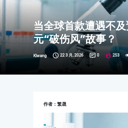
当全球首款遭遇不及预
元“破伤风”故事？
22 3 月, 2026
0
253
Klwang
作者：繁晟