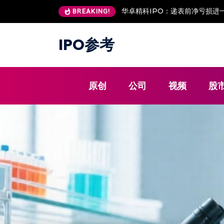
安澜万锦IPO：客户低价入股 现
BREAKING!
IPO参考
原创
公司
视频
股