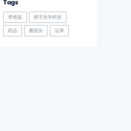
Tags
李维嘉
舜宇光学科技
药品
蘑菇街
证券