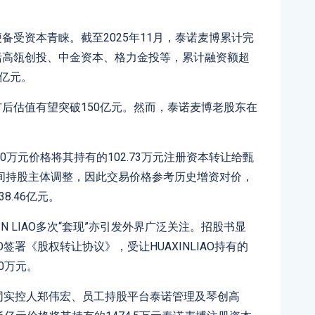
备受资本青睐。截至2025年11月，泰诺麦博累计完
括高瓴创投、中金资本、格力金投等，累计融资额超
3亿元。
市后估值有望突破150亿元。然而，泰诺麦博老股东在
00万元价格将其持有的102.73万元注册资本转让给甄
间持股主体调整，因此交易价格参考历史增资对价，
8.46亿元。
IN LIAO多次“套现”亦引发外界广泛关注。招股书显
IAO签署《股权转让协议》，受让HUAXINLIAO持有的
20万元。
诺麦博共同实控人郑伟宏、员工持股平台泰诺管理及琴创高