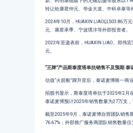
新、药明康德旗下的无锡启盛等股东以1.9
转让给康君仲元、华金大道、中科卓泰等
2024年10月，HUAXIN LIAO以503
元、康君承季、宁波璞沣等外部投资者。
2022年至递表前，HUAXIN LIAO、郑伟
元。
“王牌”产品斯泰度塔单抗销售不及预期 泰诺
估值“火箭般”蹿升背后，泰诺麦博唯一商
招股书显示，斯泰度塔单抗于2025年2月
泰诺麦博预计2025年销售数量为27万支，
截至2025年9月，泰诺麦博自营团队销售
76.67%；外部推广服务商团队销售数量仅为