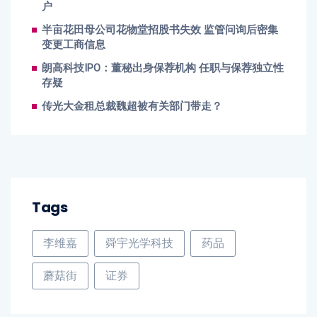
户
半亩花田母公司花物堂招股书失效 监管问询后密集
变更工商信息
朗高科技IPO：董秘出身保荐机构 任职与保荐独立性
存疑
传光大金租总裁魏超被有关部门带走？
Tags
李维嘉
舜宇光学科技
药品
蘑菇街
证券