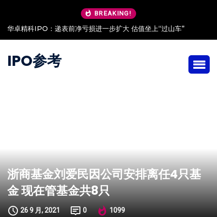
BREAKING!
华卓精科IPO：递表前净亏损进一步扩大 估值坐上“过山车”
IPO参考
浙商基金刘爱民因公司安排离任4只基
金 现在管基金共8只
26 9 月, 2021
0
1099