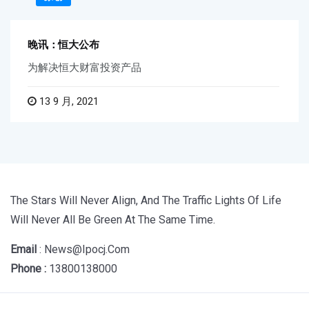
晚讯：恒大公布
为解决恒大财富投资产品
13 9 月, 2021
The Stars Will Never Align, And The Traffic Lights Of Life
Will Never All Be Green At The Same Time.
Email
: News@ipocj.com
Phone :
13800138000