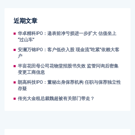
近期文章
华卓精科IPO：递表前净亏损进一步扩大 估值坐上
“过山车”
安澜万锦IPO：客户低价入股 现金流“吃紧”依赖大客
户
半亩花田母公司花物堂招股书失效 监管问询后密集
变更工商信息
朗高科技IPO：董秘出身保荐机构 任职与保荐独立性
存疑
传光大金租总裁魏超被有关部门带走？