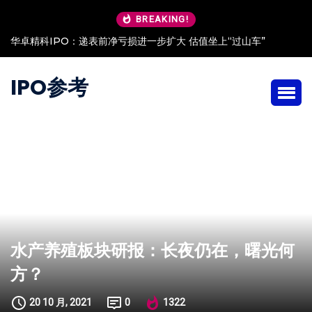
BREAKING!
华卓精科IPO：递表前净亏损进一步扩大 估值坐上“过山车”
IPO参考
水产养殖板块研报：长夜仍在，曙光何
方？
20 10 月, 2021
0
1322