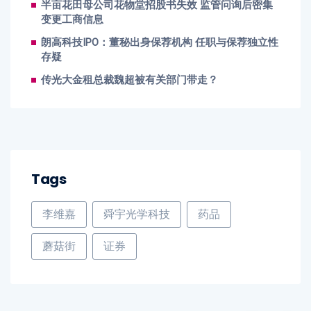
半亩花田母公司花物堂招股书失效 监管问询后密集
变更工商信息
朗高科技IPO：董秘出身保荐机构 任职与保荐独立性
存疑
传光大金租总裁魏超被有关部门带走？
Tags
李维嘉
舜宇光学科技
药品
蘑菇街
证券