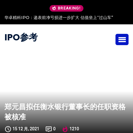
BREAKING!
华卓精科IPO：递表前净亏损进一步扩大 估值坐上“过山车”
IPO参考
郑元昌拟任衡水银行董事长的任职资格
被核准
15 12 月, 2021
0
1210