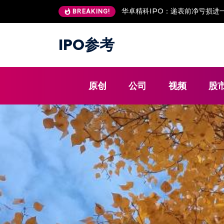
华卓精科IPO：递表前净亏损进一
BREAKING!
IPO参考
原创
公司
视频
股