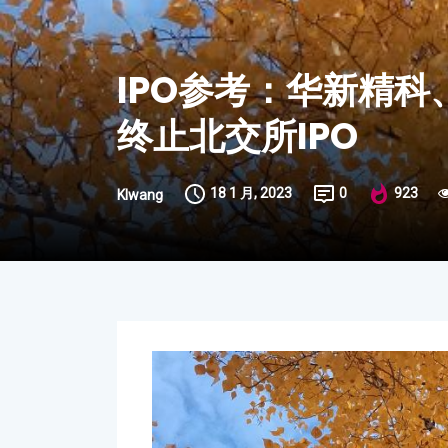
IPO参考：
华新精科
终止北交所IPO
18 1 月, 2023
0
923
Klwang