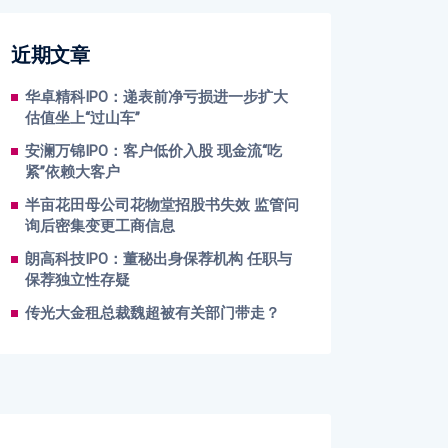
近期文章
华卓精科IPO：递表前净亏损进一步扩大
估值坐上“过山车”
安澜万锦IPO：客户低价入股 现金流“吃
紧”依赖大客户
半亩花田母公司花物堂招股书失效 监管问
询后密集变更工商信息
朗高科技IPO：董秘出身保荐机构 任职与
保荐独立性存疑
传光大金租总裁魏超被有关部门带走？