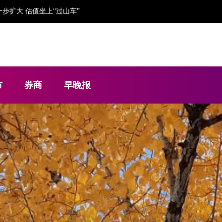
步扩大 估值坐上“过山车”
市
券商
早晚报