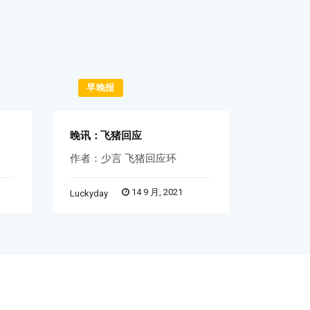
早晚报
早晚
晚讯：飞猪回应
早讯：iP
作者：少言 飞猪回应环
天音控股
14 9 月, 2021
Luckyday
Word