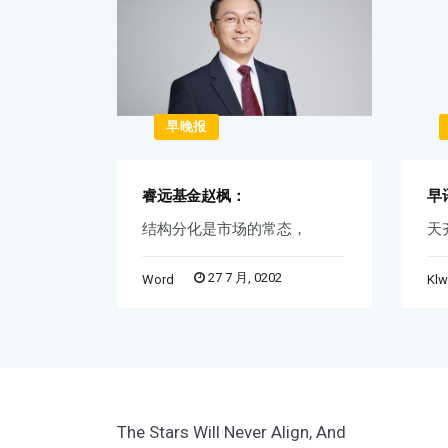
早晚报
睿远基金赵枫：
早
不准
结构分化是市场的常态，
天
27 7 月, 0202
Word
Kl
The Stars Will Never Align, And