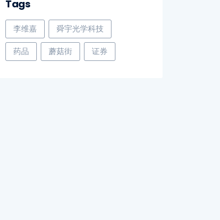
Tags
李维嘉
舜宇光学科技
药品
蘑菇街
证券