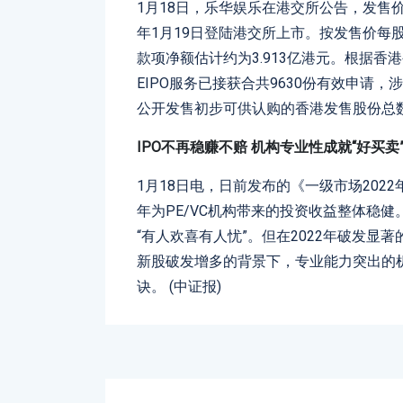
1月18日，乐华娱乐在港交所公告，发售价
年1月19日登陆港交所上市。按发售价每股
款项净额估计约为3.913亿港元。根据香
EIPO服务已接获合共9630份有效申请，
公开发售初步可供认购的香港发售股份总数12
IPO不再稳赚不赔 机构专业性成就“好买卖
1月18日电，日前发布的《一级市场202
年为PE/VC机构带来的投资收益整体稳
“有人欢喜有人忧”。但在2022年破发显
新股破发增多的背景下，专业能力突出的机
诀。 (中证报)