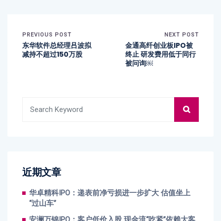
PREVIOUS POST
NEXT POST
东华软件总经理吕波拟
金通高纤创业板IPO被
减持不超过150万股
终止 研发费用低于同行
被问询￼
近期文章
华卓精科IPO：递表前净亏损进一步扩大 估值坐上
“过山车”
安澜万锦IPO：客户低价入股 现金流“吃紧”依赖大客