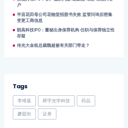
户
半亩花田母公司花物堂招股书失效 监管问询后密集
变更工商信息
朗高科技IPO：董秘出身保荐机构 任职与保荐独立性
存疑
传光大金租总裁魏超被有关部门带走？
Tags
李维嘉
舜宇光学科技
药品
蘑菇街
证券