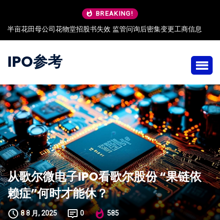
BREAKING!
半亩花田母公司花物堂招股书失效 监管问询后密集变更工商信息
IPO参考
从歌尔微电子IPO看歌尔股份 “果链依
赖症”何时才能休？
8 8 月, 2025
0
585