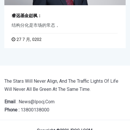
睿远基金赵枫：
结构分化是市场的常态，
27 7 月, 0202
The Stars Will Never Align, And The Traffic Lights Of Life
Will Never All Be Green At The Same Time.
Email
: News@ipocj.com
Phone :
13800138000