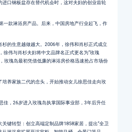
的进口钢板盆存在替代机会时，这对夫妇的创业齿轮
了第一款淋浴房产品。后来，中国房地产行业起飞，作
杉的生意越做越大。2006年，徐伟和肖杉正式成立
年，徐伟与肖杉夫妇将中文品牌名正式更名为“玫瑰
道，玫瑰岛最初凭借低廉的淋浴房价格迅速抢占市场份
了培养家族二代的念头，开始推动女儿徐思佳走向玫
徐思佳，26岁进入玫瑰岛执掌国际事业部，3年后升任
关键转型：创立高端定制品牌1858家居，提出“全卫
矩阵从淋浴房扩展至浴室柜、智能马桶、全景门等品