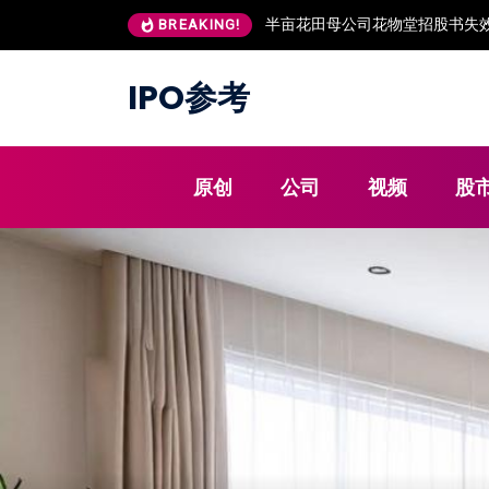
半亩花田母公司花物堂招股书失效
BREAKING!
IPO参考
原创
公司
视频
股