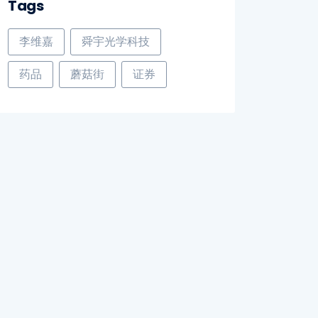
Tags
李维嘉
舜宇光学科技
药品
蘑菇街
证券