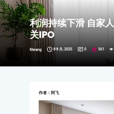
利润持续下滑 自家
关IPO
8 8 月, 2025
0
561
Klwang
作者：阿飞