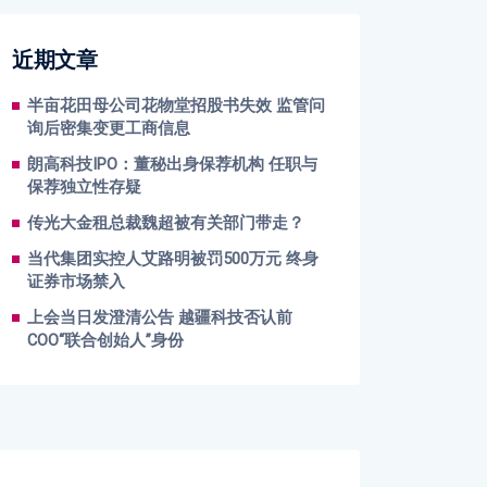
近期文章
半亩花田母公司花物堂招股书失效 监管问
询后密集变更工商信息
朗高科技IPO：董秘出身保荐机构 任职与
保荐独立性存疑
传光大金租总裁魏超被有关部门带走？
当代集团实控人艾路明被罚500万元 终身
证券市场禁入
上会当日发澄清公告 越疆科技否认前
COO“联合创始人”身份